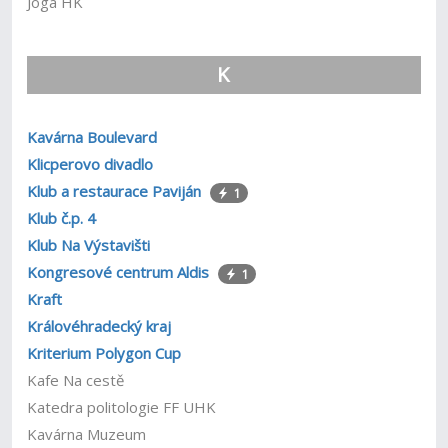
Jóga HK
K
Kavárna Boulevard
Klicperovo divadlo
Klub a restaurace Paviján
1
Klub č.p. 4
Klub Na Výstavišti
Kongresové centrum Aldis
1
Kraft
Královéhradecký kraj
Kriterium Polygon Cup
Kafe Na cestě
Katedra politologie FF UHK
Kavárna Muzeum