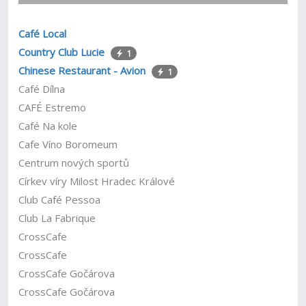
Café Local
Country Club Lucie
1
Chinese Restaurant - Avion
1
Café Dílna
CAFÉ Estremo
Café Na kole
Cafe Víno Boromeum
Centrum nových sportů
Církev víry Milost Hradec Králové
Club Café Pessoa
Club La Fabrique
CrossCafe
CrossCafe
CrossCafe Gočárova
CrossCafe Gočárova