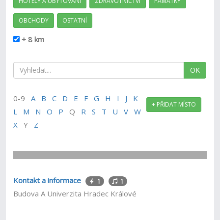
HOTELY A UBYTOVÁNÍ
ZDRAVOTNICTVÍ
PAMÁTKY
OBCHODY
OSTATNÍ
+ 8 km
OK
0-9
A
B
C
D
E
F
G
H
I
J
K
+ PŘIDAT MÍSTO
L
M
N
O
P
Q
R
S
T
U
V
W
X
Y
Z
Kontakt a informace
1
1
Budova A Univerzita Hradec Králové