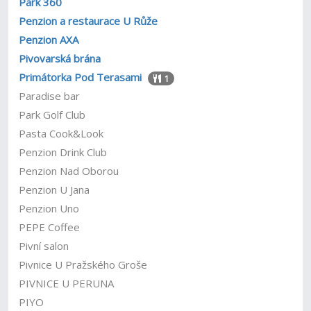
Park 360
Penzion a restaurace U Růže
Penzion AXA
Pivovarská brána
Primátorka Pod Terasami
1
Paradise bar
Park Golf Club
Pasta Cook&Look
Penzion Drink Club
Penzion Nad Oborou
Penzion U Jana
Penzion Uno
PEPE Coffee
Pivní salon
Pivnice U Pražského Groše
PIVNICE U PERUNA
PIYO