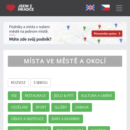
MÍSTA VE MĚSTĚ A OKOLÍ
ROZVOZ
S SEBOU
VŠE
RESTAURACE
JÍDLO & PITÍ
KULTURA A UMĚNÍ
VZDĚLÁNÍ
SPORT
SLUŽBY
ZÁBAVA
ÚŘADY A INSTITUCE
BARY A KAVÁRNY