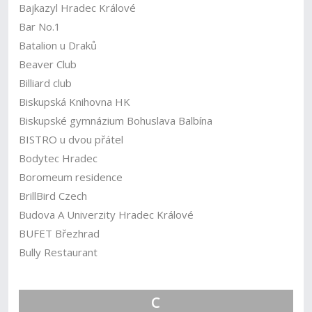
Bajkazyl Hradec Králové
Bar No.1
Batalion u Draků
Beaver Club
Billiard club
Biskupská Knihovna HK
Biskupské gymnázium Bohuslava Balbína
BISTRO u dvou přátel
Bodytec Hradec
Boromeum residence
BrillBird Czech
Budova A Univerzity Hradec Králové
BUFET Březhrad
Bully Restaurant
C