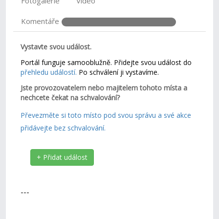
Fotogalerie
Video
Komentáře
Vystavte svou událost.
Portál funguje samooblužně. Přidejte svou událost do
přehledu událostí.
Po schválení ji vystavíme.
Jste provozovatelem nebo majitelem tohoto místa a
nechcete čekat na schvalování?
Převezměte si toto místo pod svou správu a své akce
přidávejte bez schvalování.
+ Přidat událost
---