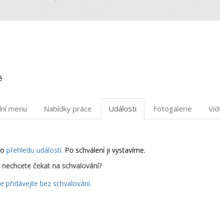
é
dní menu
Nabídky práce
Události
Fotogalerie
Vi
do
přehledu událostí.
Po schválení ji vystavíme.
 nechcete čekat na schvalování?
 přidávejte bez schvalování.