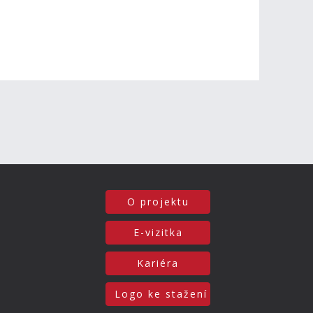
O projektu
E-vizitka
Kariéra
Logo ke stažení