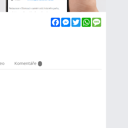
Facebook
Messenger
Twitter
WhatsApp
Message
deo
Komentáře