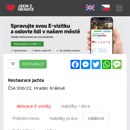
Facebook
Messenger
Twitter
WhatsAp
Mes
RESTAURACE
Restaurace Jachta
ČSA 300/22, Hradec Králové
Aktivace E-vizitky
Nabídky / Akce
Polední menu
Nabídky práce
Události