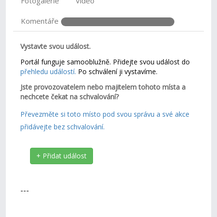
Fotogalerie
Video
Komentáře
Vystavte svou událost.
Portál funguje samooblužně. Přidejte svou událost do
přehledu událostí.
Po schválení ji vystavíme.
Jste provozovatelem nebo majitelem tohoto místa a
nechcete čekat na schvalování?
Převezměte si toto místo pod svou správu a své akce
přidávejte bez schvalování.
+ Přidat událost
---