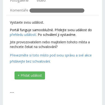
Fotogalerie
Video
Komentáře
Vystavte svou událost.
Portál funguje samooblužně. Přidejte svou událost do
přehledu událostí.
Po schválení ji vystavíme.
Jste provozovatelem nebo majitelem tohoto místa a
nechcete čekat na schvalování?
Převezměte si toto místo pod svou správu a své akce
přidávejte bez schvalování.
+ Přidat událost
---