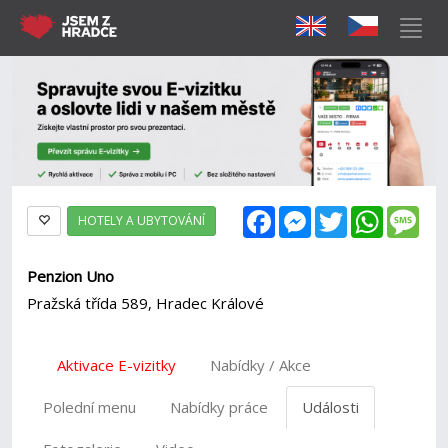
Facebook
Messenger
Twitter
WhatsAp
Mes
HOTELY A UBYTOVÁNÍ
Penzion Uno
Pražská třída 589, Hradec Králové
Aktivace E-vizitky
Nabídky / Akce
Polední menu
Nabídky práce
Události