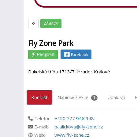
ZÁBAVA
Fly Zone Park
Navigovat
Facebook
Dukelská třída 1713/7, Hradec Králové
Kontakt
Nabídky / Akce
Události
F
1
Telefon:
+420 777 946 948
E-mail:
paulickova@fly-zone.cz
Web:
www.fly-zone.cz