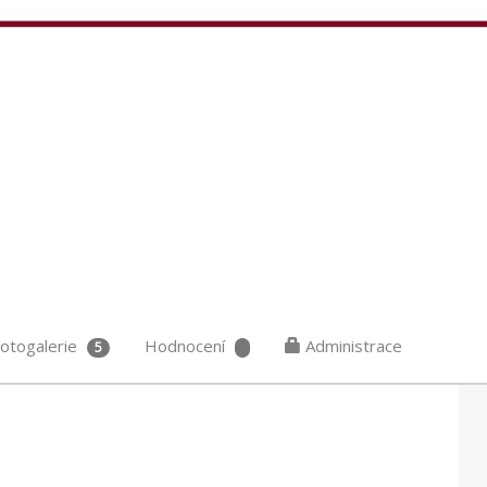
otogalerie
Hodnocení
Administrace
5