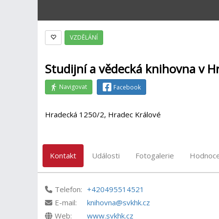
VZDĚLÁNÍ
Studijní a vědecká knihovna v H
Navigovat
Facebook
Hradecká 1250/2, Hradec Králové
Kontakt
Události
Fotogalerie
Hodnoce
Telefon:
+420495514521
E-mail:
knihovna@svkhk.cz
Web:
www.svkhk.cz