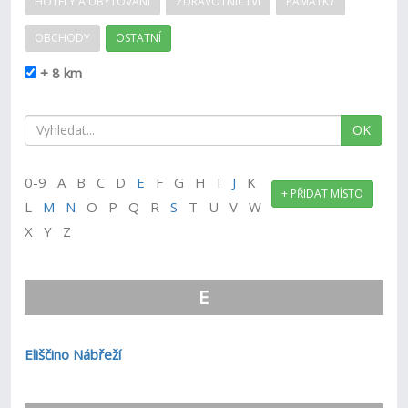
HOTELY A UBYTOVÁNÍ
ZDRAVOTNICTVÍ
PAMÁTKY
OBCHODY
OSTATNÍ
+ 8 km
OK
0-9 A B C D
E
F G H I
J
K
+ PŘIDAT MÍSTO
L
M
N
O P Q R
S
T U V W
X Y Z
E
Eliščino Nábřeží