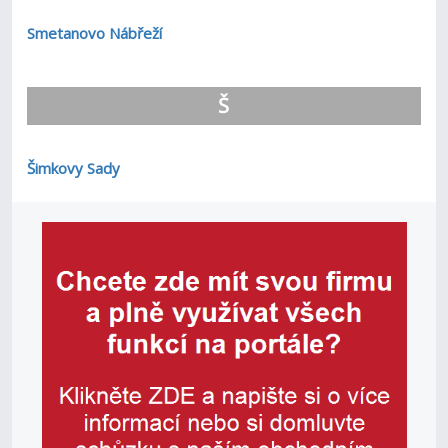
Smetanovo Nábřeží
Š
Šimkovy Sady