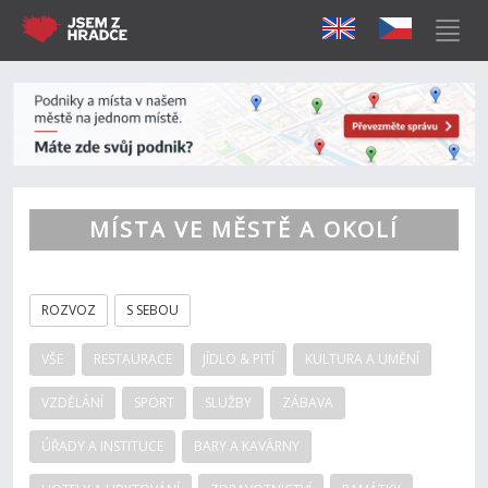
MÍSTA VE MĚSTĚ A OKOLÍ
ROZVOZ
S SEBOU
VŠE
RESTAURACE
JÍDLO & PITÍ
KULTURA A UMĚNÍ
VZDĚLÁNÍ
SPORT
SLUŽBY
ZÁBAVA
ÚŘADY A INSTITUCE
BARY A KAVÁRNY