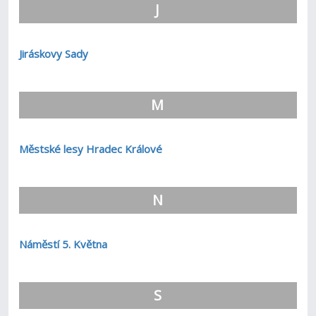
J
Jiráskovy Sady
M
Městské lesy Hradec Králové
N
Náměstí 5. Května
S