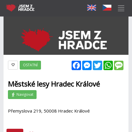
Facebook
Messenger
Twitter
WhatsAp
Mes
OSTATNÍ
Městské lesy Hradec Králové
Navigovat
Přemyslova 219, 50008 Hradec Králové