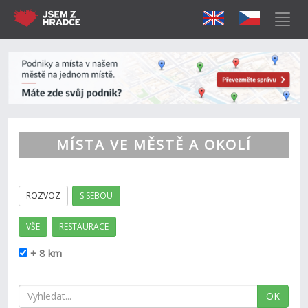
MÍSTA VE MĚSTĚ A OKOLÍ
ROZVOZ
S SEBOU
VŠE
RESTAURACE
+ 8 km
OK