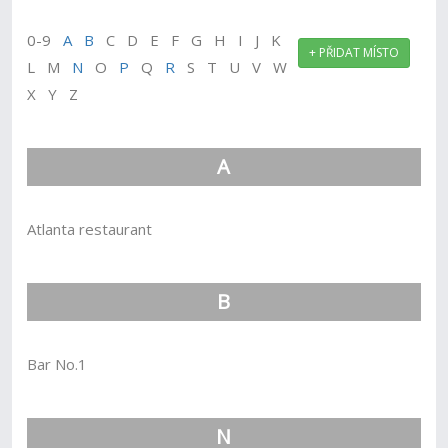
0-9
A
B
C D E F G H I J K
+ PŘIDAT MÍSTO
L M
N
O
P
Q
R
S T U V W
X Y Z
A
Atlanta restaurant
B
Bar No.1
N