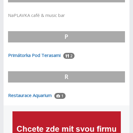
NaPLAVKA café & music bar
P
Primátorka Pod Terasami
2
R
Restaurace Aquarium
1