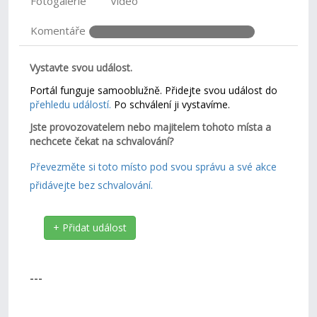
Fotogalerie
Video
Komentáře
Vystavte svou událost.
Portál funguje samooblužně. Přidejte svou událost do
přehledu událostí.
Po schválení ji vystavíme.
Jste provozovatelem nebo majitelem tohoto místa a
nechcete čekat na schvalování?
Převezměte si toto místo pod svou správu a své akce
přidávejte bez schvalování.
+ Přidat událost
---