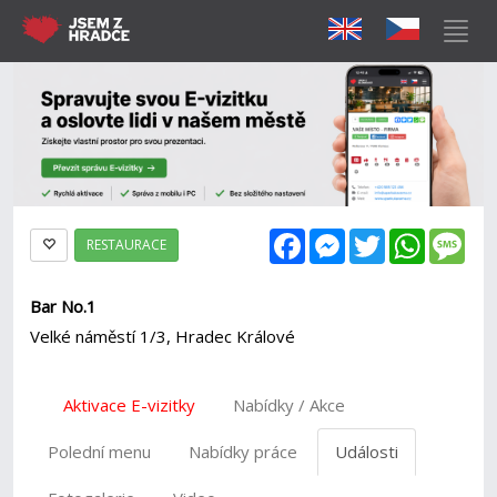
Facebook
Messenger
Twitter
WhatsAp
Mes
RESTAURACE
Bar No.1
Velké náměstí 1/3, Hradec Králové
Aktivace E-vizitky
Nabídky / Akce
Polední menu
Nabídky práce
Události