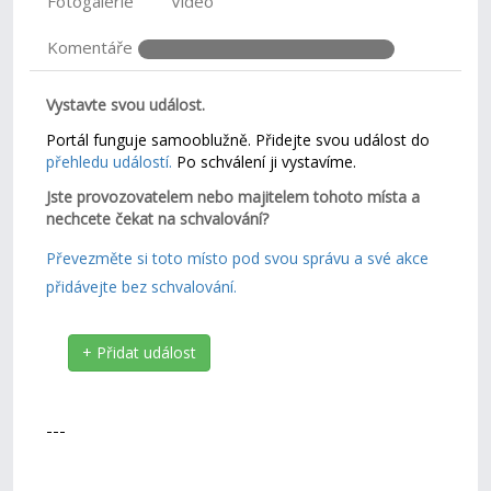
Fotogalerie
Video
Komentáře
Vystavte svou událost.
Portál funguje samooblužně. Přidejte svou událost do
přehledu událostí.
Po schválení ji vystavíme.
Jste provozovatelem nebo majitelem tohoto místa a
nechcete čekat na schvalování?
Převezměte si toto místo pod svou správu a své akce
přidávejte bez schvalování.
+ Přidat událost
---