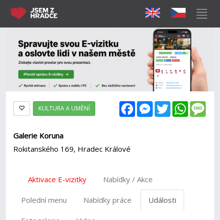
Facebook
Messenger
Twitter
WhatsAp
Mes
KULTURA A UMĚNÍ
Galerie Koruna
Rokitanského 169, Hradec Králové
Aktivace E-vizitky
Nabídky / Akce
Polední menu
Nabídky práce
Události