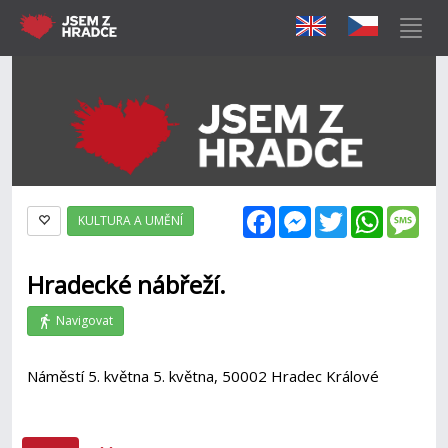
Facebook
Messenger
Twitter
WhatsAp
Mes
KULTURA A UMĚNÍ
Hradecké nábřeží.
Navigovat
Náměstí 5. května 5. května, 50002 Hradec Králové