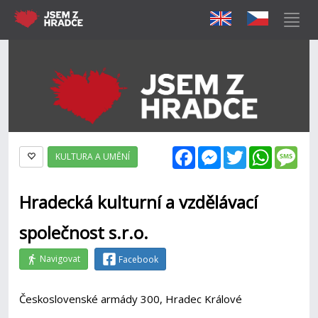
Facebook
Messenger
Twitter
WhatsAp
Mes
KULTURA A UMĚNÍ
Hradecká kulturní a vzdělávací
společnost s.r.o.
Navigovat
Facebook
Československé armády 300, Hradec Králové