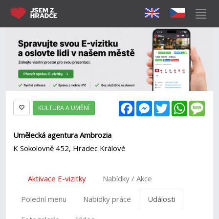
Facebook
Messenger
Twitter
WhatsAp
Mes
KULTURA A UMĚNÍ
Umělecká agentura Ambrozia
K Sokolovně 452, Hradec Králové
Aktivace E-vizitky
Nabídky / Akce
Polední menu
Nabídky práce
Události