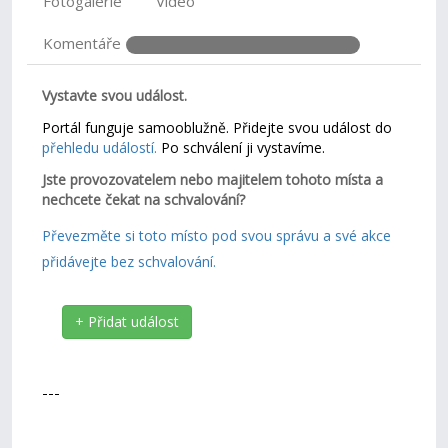
Fotogalerie
Video
Komentáře
Vystavte svou událost.
Portál funguje samooblužně. Přidejte svou událost do
přehledu událostí.
Po schválení ji vystavíme.
Jste provozovatelem nebo majitelem tohoto místa a
nechcete čekat na schvalování?
Převezměte si toto místo pod svou správu a své akce
přidávejte bez schvalování.
+ Přidat událost
---