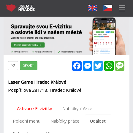
Facebook
Messenger
Twitter
WhatsAp
Mes
SPORT
Laser Game Hradec Králové
Pospíšilova 281/18, Hradec Králové
Aktivace E-vizitky
Nabídky / Akce
Polední menu
Nabídky práce
Události