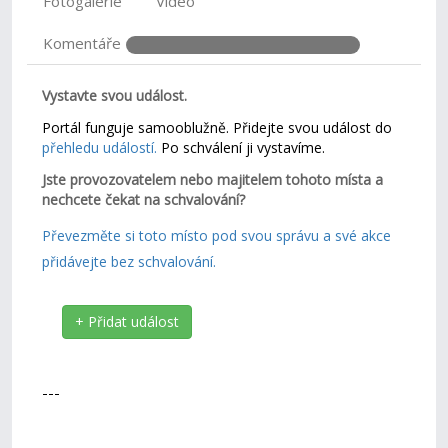
Fotogalerie
Video
Komentáře
Vystavte svou událost.
Portál funguje samooblužně. Přidejte svou událost do
přehledu událostí.
Po schválení ji vystavíme.
Jste provozovatelem nebo majitelem tohoto místa a
nechcete čekat na schvalování?
Převezměte si toto místo pod svou správu a své akce
přidávejte bez schvalování.
+ Přidat událost
---