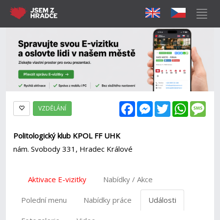
Facebook
Messenger
Twitter
WhatsAp
Mes
VZDĚLÁNÍ
Politologický klub KPOL FF UHK
nám. Svobody 331, Hradec Králové
Aktivace E-vizitky
Nabídky / Akce
Polední menu
Nabídky práce
Události