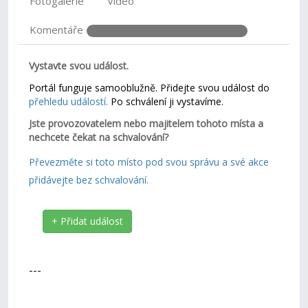
Fotogalerie
Video
Komentáře
Vystavte svou událost.
Portál funguje samooblužně. Přidejte svou událost do
přehledu událostí.
Po schválení ji vystavíme.
Jste provozovatelem nebo majitelem tohoto místa a
nechcete čekat na schvalování?
Převezměte si toto místo pod svou správu a své akce
přidávejte bez schvalování.
+ Přidat událost
---