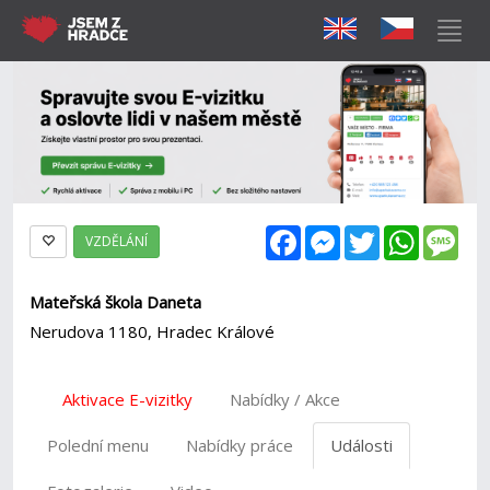
Facebook
Messenger
Twitter
WhatsAp
Mes
VZDĚLÁNÍ
Mateřská škola Daneta
Nerudova 1180, Hradec Králové
Aktivace E-vizitky
Nabídky / Akce
Polední menu
Nabídky práce
Události