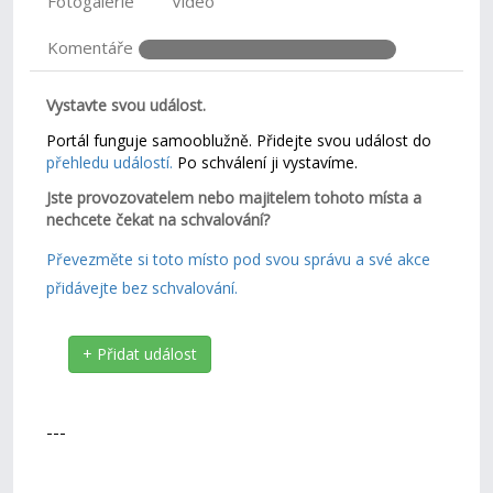
Fotogalerie
Video
Komentáře
Vystavte svou událost.
Portál funguje samooblužně. Přidejte svou událost do
přehledu událostí.
Po schválení ji vystavíme.
Jste provozovatelem nebo majitelem tohoto místa a
nechcete čekat na schvalování?
Převezměte si toto místo pod svou správu a své akce
přidávejte bez schvalování.
+ Přidat událost
---