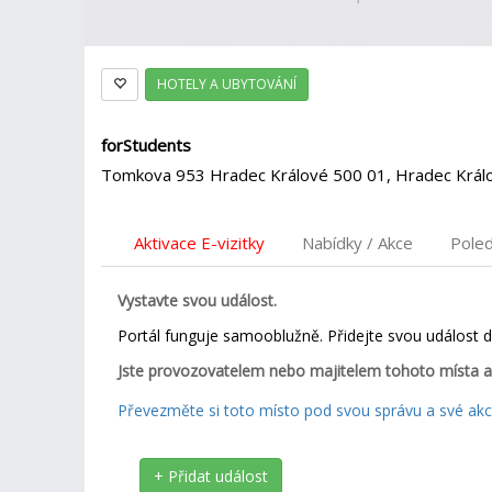
HOTELY A UBYTOVÁNÍ
forStudents
Tomkova 953 Hradec Králové 500 01, Hradec Král
Aktivace E-vizitky
Nabídky / Akce
Pole
Vystavte svou událost.
Portál funguje samooblužně. Přidejte svou událost 
Jste provozovatelem nebo majitelem tohoto místa a
Převezměte si toto místo pod svou správu a své akce
+ Přidat událost