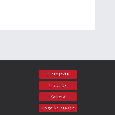
O projektu
E-vizitka
Kariéra
Logo ke stažení