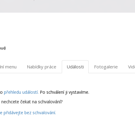
ové
dní menu
Nabídky práce
Události
Fotogalerie
Vi
do
přehledu událostí.
Po schválení ji vystavíme.
 nechcete čekat na schvalování?
 přidávejte bez schvalování.