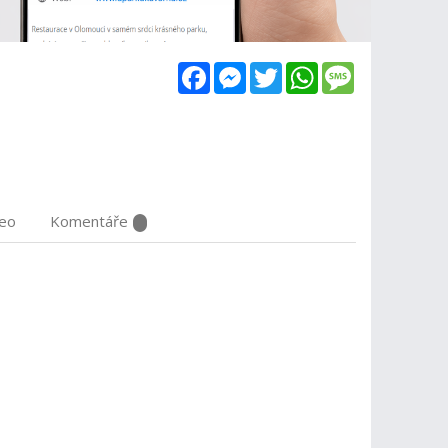
Facebook
Messenger
Twitter
WhatsApp
Message
deo
Komentáře