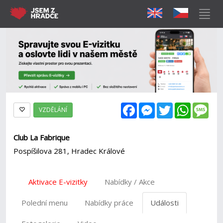
Facebook
Messenger
Twitter
WhatsAp
Mes
VZDĚLÁNÍ
Club La Fabrique
Pospíšilova 281, Hradec Králové
Aktivace E-vizitky
Nabídky / Akce
Polední menu
Nabídky práce
Události