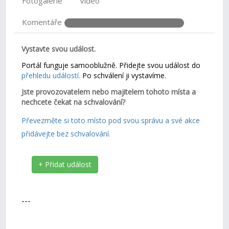
Fotogalerie
Video
Komentáře
Vystavte svou událost.
Portál funguje samooblužně. Přidejte svou událost do
přehledu událostí.
Po schválení ji vystavíme.
Jste provozovatelem nebo majitelem tohoto místa a
nechcete čekat na schvalování?
Převezměte si toto místo pod svou správu a své akce
přidávejte bez schvalování.
+ Přidat událost
---