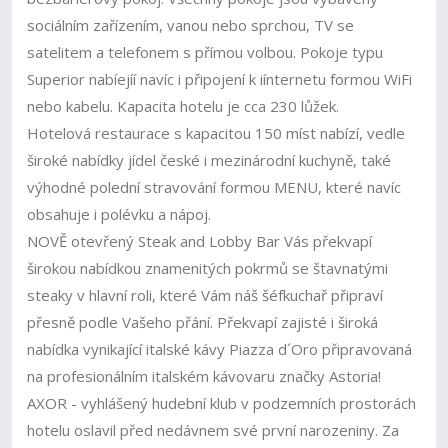
sociálním zařízením, vanou nebo sprchou, TV se
satelitem a telefonem s přímou volbou. Pokoje typu
Superior nabíejíí navíc i připojení k iínternetu formou WiFi
nebo kabelu. Kapacita hotelu je cca 230 lůžek.
Hotelová restaurace s kapacitou 150 míst nabízí, vedle
široké nabídky jídel české i mezinárodní kuchyně, také
výhodné polední stravování formou MENU, které navíc
obsahuje i polévku a nápoj.
NOVĚ otevřený Steak and Lobby Bar Vás překvapí
širokou nabídkou znamenitých pokrmů se štavnatými
steaky v hlavní roli, které Vám náš šéfkuchař připraví
přesně podle Vašeho přání. Překvapí zajisté i široká
nabídka vynikající italské kávy Piazza d´Oro připravovaná
na profesionálním italském kávovaru značky Astoria!
AXOR - vyhlášený hudební klub v podzemních prostorách
hotelu oslavil před nedávnem své první narozeniny. Za