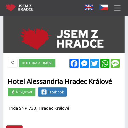
Facebook
Messenger
Twitter
WhatsAp
Mes
KULTURA A UMĚNÍ
Hotel Alessandria Hradec Králové
Navigovat
Facebook
Trida SNP 733, Hradec Králové