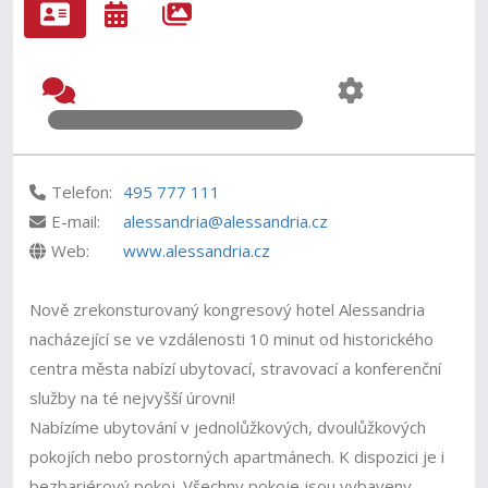
Telefon:
495 777 111
E-mail:
alessandria@alessandria.cz
Web:
www.alessandria.cz
Nově zrekonsturovaný kongresový hotel Alessandria
nacházející se ve vzdálenosti 10 minut od historického
centra města nabízí ubytovací, stravovací a konferenční
služby na té nejvyšší úrovni!
Nabízíme ubytování v jednolůžkových, dvoulůžkových
pokojích nebo prostorných apartmánech. K dispozici je i
bezbariérový pokoj. Všechny pokoje jsou vybaveny