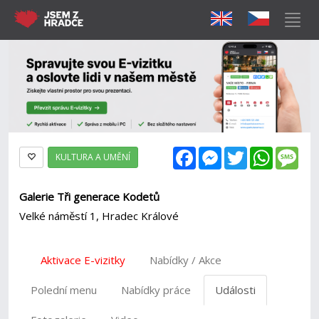
Facebook
Messenger
Twitter
WhatsAp
Mes
KULTURA A UMĚNÍ
Galerie Tři generace Kodetů
Velké náměstí 1, Hradec Králové
Aktivace E-vizitky
Nabídky / Akce
Polední menu
Nabídky práce
Události