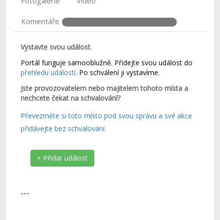
Fotogalerie
Video
Komentáře
Vystavte svou událost.
Portál funguje samooblužně. Přidejte svou událost do
přehledu událostí.
Po schválení ji vystavíme.
Jste provozovatelem nebo majitelem tohoto místa a
nechcete čekat na schvalování?
Převezměte si toto místo pod svou správu a své akce
přidávejte bez schvalování.
+ Přidat událost
---