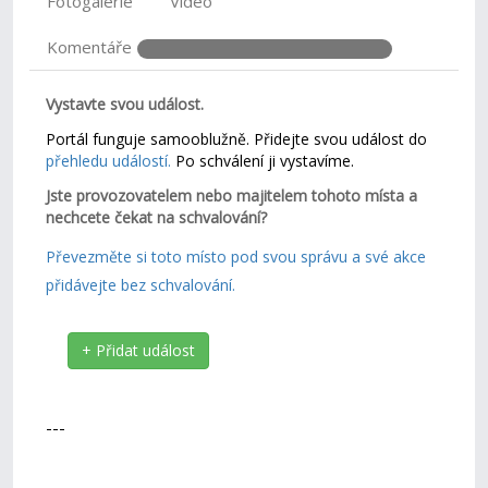
Fotogalerie
Video
Komentáře
Vystavte svou událost.
Portál funguje samooblužně. Přidejte svou událost do
přehledu událostí.
Po schválení ji vystavíme.
Jste provozovatelem nebo majitelem tohoto místa a
nechcete čekat na schvalování?
Převezměte si toto místo pod svou správu a své akce
přidávejte bez schvalování.
+ Přidat událost
---