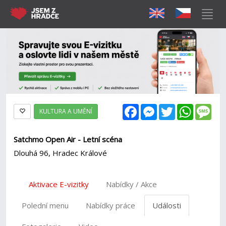
Facebook
Messenger
Twitter
WhatsAp
Mes
KULTURA A UMĚNÍ
Satchmo Open Air - Letní scéna
Dlouhá 96, Hradec Králové
Aktivace E-vizitky
Nabídky / Akce
Polední menu
Nabídky práce
Události