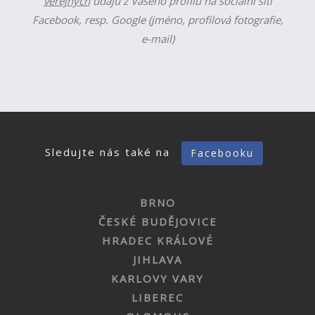
veřejných
údajů z Vašeho profilu na sociální síti
Facebook, resp. Google (jméno, profilová fotografie,
e-mail)
Sledujte nás také na
Facebooku
BRNO
ČESKÉ BUDĚJOVICE
HRADEC KRÁLOVÉ
JIHLAVA
KARLOVY VARY
LIBEREC