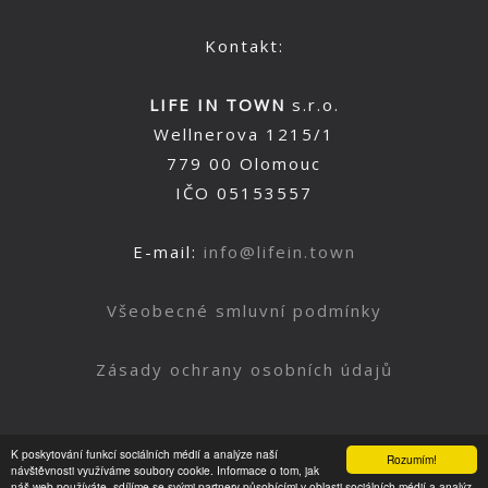
Kontakt:
LIFE IN TOWN
s.r.o.
Wellnerova 1215/1
779 00 Olomouc
IČO 05153557
E-mail:
info@lifein.town
Všeobecné smluvní podmínky
Zásady ochrany osobních údajů
K poskytování funkcí sociálních médií a analýze naší
Rozumím!
Nahoru
návštěvnosti využíváme soubory cookie. Informace o tom, jak
náš web používáte, sdílíme se svými partnery působícími v oblasti sociálních médií a analýz.