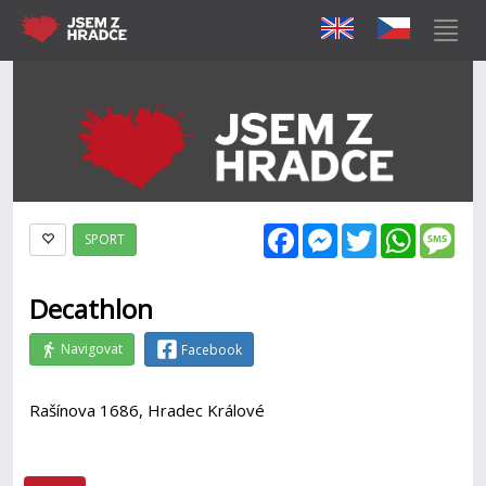
Facebook
Messenger
Twitter
WhatsAp
Mes
SPORT
Decathlon
Navigovat
Facebook
Rašínova 1686, Hradec Králové