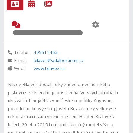
Telefon:
495511455
E-mail:
bilavez@adalbertinum.cz
Web:
www.bilavez.cz
Název Bílá věž dostala díky zářivé barvě hořického
pískovce, ze kterého je postavena. Ve svých útrobách
ukrývá třetí největší zvon České republiky Augustin,
původní hodinový stroj Josefa Božka a díky velkorysé
rekonstrukci uskutečněné městem Hradec Králové v
letech 2014 a 2015 i unikátní skleněný model věže a
moderní audiovizuální technologii, která při výstupu na