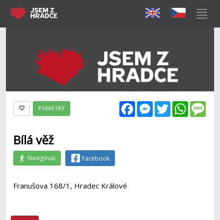
Facebook
Messenger
Twitter
WhatsAp
Mes
PAMÁTKY
Bílá věž
Navigovat
Facebook
Franušova 168/1, Hradec Králové