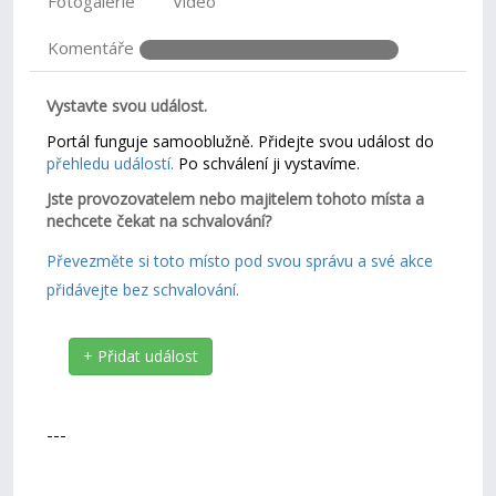
Fotogalerie
Video
Komentáře
Vystavte svou událost.
Portál funguje samooblužně. Přidejte svou událost do
přehledu událostí.
Po schválení ji vystavíme.
Jste provozovatelem nebo majitelem tohoto místa a
nechcete čekat na schvalování?
Převezměte si toto místo pod svou správu a své akce
přidávejte bez schvalování.
+ Přidat událost
---