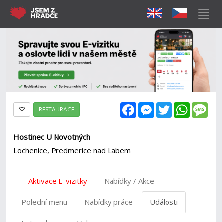
Facebook
Messenger
Twitter
WhatsAp
Mes
RESTAURACE
Hostinec U Novotných
Lochenice, Predmerice nad Labem
Aktivace E-vizitky
Nabídky / Akce
Polední menu
Nabídky práce
Události