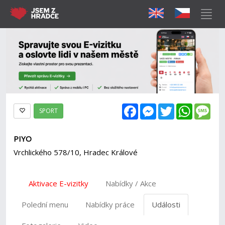
Facebook
Messenger
Twitter
WhatsAp
Mes
SPORT
PIYO
Vrchlického 578/10, Hradec Králové
Aktivace E-vizitky
Nabídky / Akce
Polední menu
Nabídky práce
Události