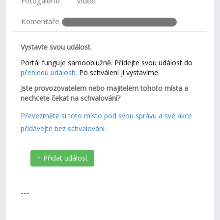
Fotogalerie
Video
Komentáře
Vystavte svou událost.
Portál funguje samooblužně. Přidejte svou událost do
přehledu událostí.
Po schválení ji vystavíme.
Jste provozovatelem nebo majitelem tohoto místa a
nechcete čekat na schvalování?
Převezměte si toto místo pod svou správu a své akce
přidávejte bez schvalování.
+ Přidat událost
---