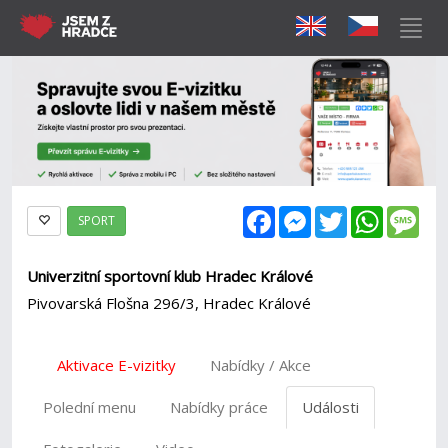
Facebook
Messenger
Twitter
WhatsAp
Mes
SPORT
Univerzitní sportovní klub Hradec Králové
Pivovarská Flošna 296/3, Hradec Králové
Aktivace E-vizitky
Nabídky / Akce
Polední menu
Nabídky práce
Události