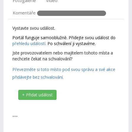
Fotogalerie
Video
Komentáře
Vystavte svou událost.
Portál funguje samooblužně. Přidejte svou událost do
přehledu událostí.
Po schválení ji vystavíme.
Jste provozovatelem nebo majitelem tohoto místa a
nechcete čekat na schvalování?
Převezměte si toto místo pod svou správu a své akce
přidávejte bez schvalování.
+ Přidat událost
---