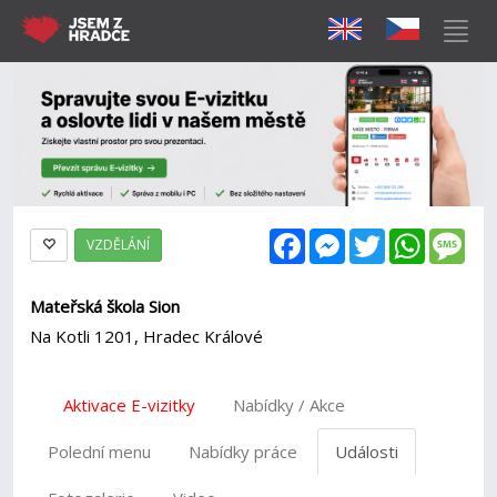
Facebook
Messenger
Twitter
WhatsAp
Mes
VZDĚLÁNÍ
Mateřská škola Sion
Na Kotli 1201, Hradec Králové
Aktivace E-vizitky
Nabídky / Akce
Polední menu
Nabídky práce
Události