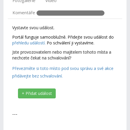
Fotogalerie
Video
Komentáře
Vystavte svou událost.
Portál funguje samooblužně. Přidejte svou událost do
přehledu událostí.
Po schválení ji vystavíme.
Jste provozovatelem nebo majitelem tohoto místa a
nechcete čekat na schvalování?
Převezměte si toto místo pod svou správu a své akce
přidávejte bez schvalování.
+ Přidat událost
---