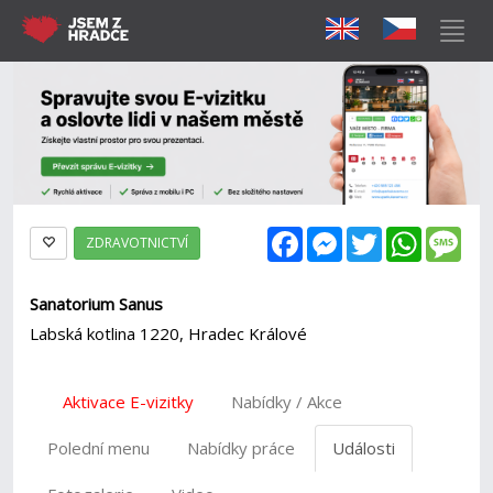
Facebook
Messenger
Twitter
WhatsAp
Mes
ZDRAVOTNICTVÍ
Sanatorium Sanus
Labská kotlina 1220, Hradec Králové
Aktivace E-vizitky
Nabídky / Akce
Polední menu
Nabídky práce
Události