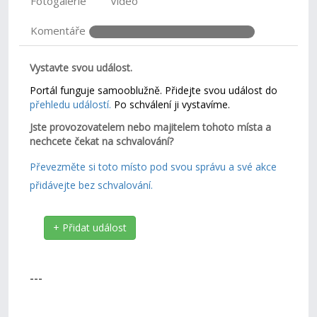
Fotogalerie
Video
Komentáře
Vystavte svou událost.
Portál funguje samooblužně. Přidejte svou událost do
přehledu událostí.
Po schválení ji vystavíme.
Jste provozovatelem nebo majitelem tohoto místa a
nechcete čekat na schvalování?
Převezměte si toto místo pod svou správu a své akce
přidávejte bez schvalování.
+ Přidat událost
---