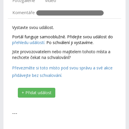
Fotogalerie
Video
Komentáře
Vystavte svou událost.
Portál funguje samooblužně. Přidejte svou událost do
přehledu událostí.
Po schválení ji vystavíme.
Jste provozovatelem nebo majitelem tohoto místa a
nechcete čekat na schvalování?
Převezměte si toto místo pod svou správu a své akce
přidávejte bez schvalování.
+ Přidat událost
---