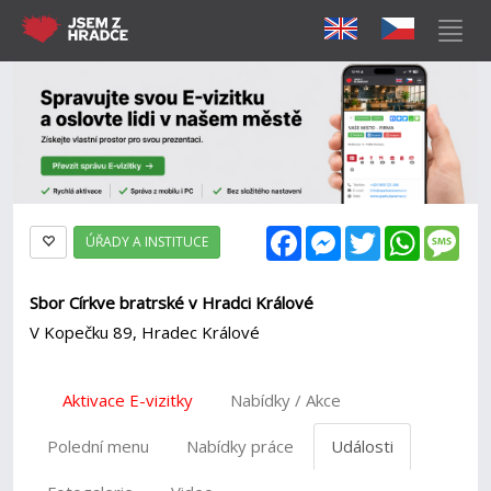
Facebook
Messenger
Twitter
WhatsAp
Mes
ÚŘADY A INSTITUCE
Sbor Církve bratrské v Hradci Králové
V Kopečku 89, Hradec Králové
Aktivace E-vizitky
Nabídky / Akce
Polední menu
Nabídky práce
Události