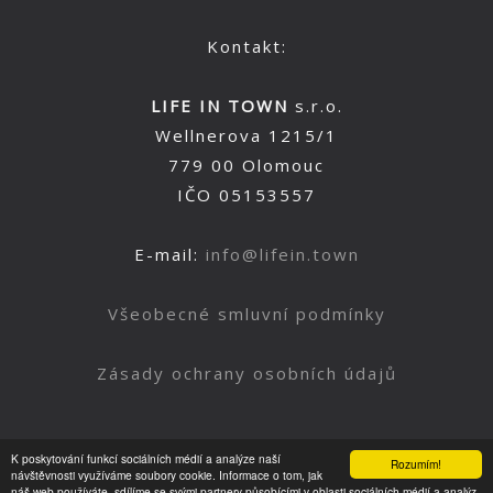
Kontakt:
LIFE IN TOWN
s.r.o.
Wellnerova 1215/1
779 00 Olomouc
IČO 05153557
E-mail:
info@lifein.town
Všeobecné smluvní podmínky
Zásady ochrany osobních údajů
K poskytování funkcí sociálních médií a analýze naší
Rozumím!
Nahoru
návštěvnosti využíváme soubory cookie. Informace o tom, jak
náš web používáte, sdílíme se svými partnery působícími v oblasti sociálních médií a analýz.