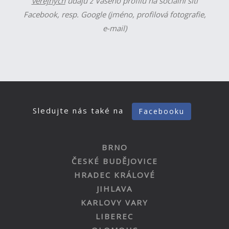
veřejných
údajů z Vašeho profilu na sociální síti
Facebook, resp. Google (jméno, profilová fotografie,
e-mail)
Sledujte nás také na
Facebooku
BRNO
ČESKÉ BUDĚJOVICE
HRADEC KRÁLOVÉ
JIHLAVA
KARLOVY VARY
LIBEREC