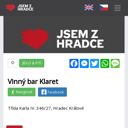
Facebook
Messenger
Twitter
WhatsAp
Mes
JÍDLO & PITÍ
Vinný bar Klaret
Navigovat
Facebook
Třída Karla IV. 346/27, Hradec Králové