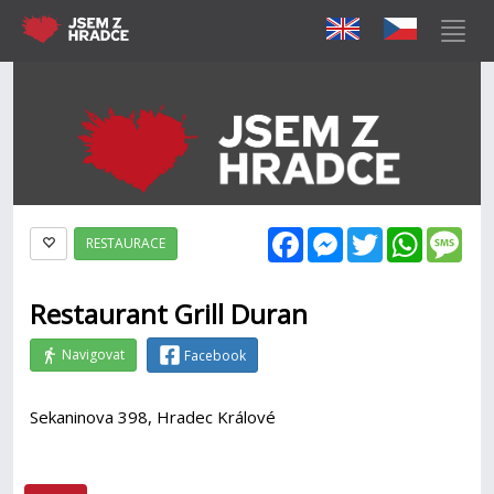
Facebook
Messenger
Twitter
WhatsAp
Mes
RESTAURACE
Restaurant Grill Duran
Navigovat
Facebook
Sekaninova 398, Hradec Králové