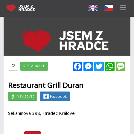
Facebook
Messenger
Twitter
WhatsAp
Mes
RESTAURACE
Restaurant Grill Duran
Navigovat
Facebook
Sekaninova 398, Hradec Králové