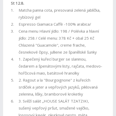
St 12.8.
1.
Matcha panna cota, presovaná zelená jablíčka,
rybízový gel
2.
Espresso Giamaica Caffè -100% arabica/
3.
Cena menu Hlavní jídlo: 198 / Polévka a hlavní
jídlo: 258 / Celé menu: 378 Kč + obal 25 Kč
Chlazená "Guacamole", creme fraiche,
česnekové čipsy, julliene ze španělské šunky
4.
1. Zapečený kuřecí burger se slaninou,
čedarem a špenátovými listy, rajčata, medovo-
hořčicová maio, batátové hranolky
5.
2. Ragout a la "Bourgoignone" z kuřecích
srdíček a jater a vepřových jazyků, piklovaná
zelenina, lišky, bramborové kroketky
6.
3. Svěží salát „HOUSE SALÁT TZATZIKI,
sušený vepřový pršut, smažené vajíčko,
lososový kaviár, okurkové pesto, máta