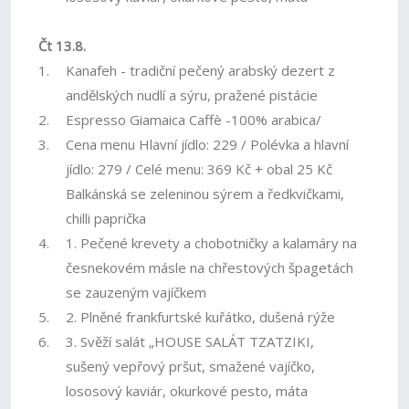
Čt 13.8.
1.
Kanafeh - tradiční pečený arabský dezert z
andělských nudlí a sýru, pražené pistácie
2.
Espresso Giamaica Caffè -100% arabica/
3.
Cena menu Hlavní jídlo: 229 / Polévka a hlavní
jídlo: 279 / Celé menu: 369 Kč + obal 25 Kč
Balkánská se zeleninou sýrem a ředkvičkami,
chilli paprička
4.
1. Pečené krevety a chobotničky a kalamáry na
česnekovém másle na chřestových špagetách
se zauzeným vajíčkem
5.
2. Plněné frankfurtské kuřátko, dušená rýže
6.
3. Svěží salát „HOUSE SALÁT TZATZIKI,
sušený vepřový pršut, smažené vajíčko,
lososový kaviár, okurkové pesto, máta