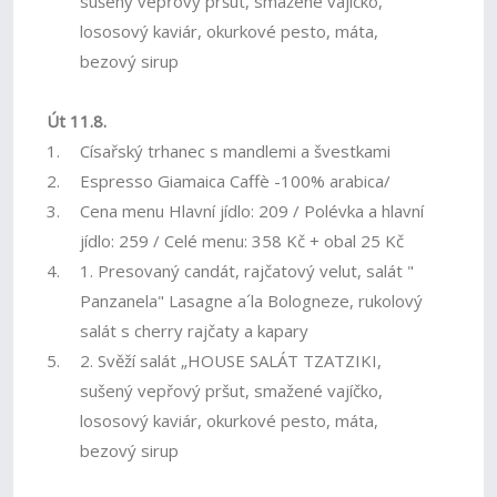
sušený vepřový pršut, smažené vajíčko,
lososový kaviár, okurkové pesto, máta,
bezový sirup
Út 11.8.
1.
Císařský trhanec s mandlemi a švestkami
2.
Espresso Giamaica Caffè -100% arabica/
3.
Cena menu Hlavní jídlo: 209 / Polévka a hlavní
jídlo: 259 / Celé menu: 358 Kč + obal 25 Kč
4.
1. Presovaný candát, rajčatový velut, salát "
Panzanela" Lasagne a´la Bologneze, rukolový
salát s cherry rajčaty a kapary
5.
2. Svěží salát „HOUSE SALÁT TZATZIKI,
sušený vepřový pršut, smažené vajíčko,
lososový kaviár, okurkové pesto, máta,
bezový sirup