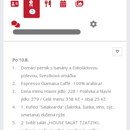
5
Po 10.8.
1.
Domácí perník s banány a čokoládovou
polevou, švestková omáčka
2.
Espresso Giamaica Caffè -100% arabica/
3.
Cena menu Hlavní jídlo: 228 / Polévka a hlavní
jídlo: 279 / Celé menu: 358 Kč + obal 25 Kč
4.
1. Kuřecí "Salakvarda" (šalotka, šunka, víno, sýr,
smetana) dušená rýže
5.
2. Svěží salát „HOUSE SALÁT TZATZIKI,