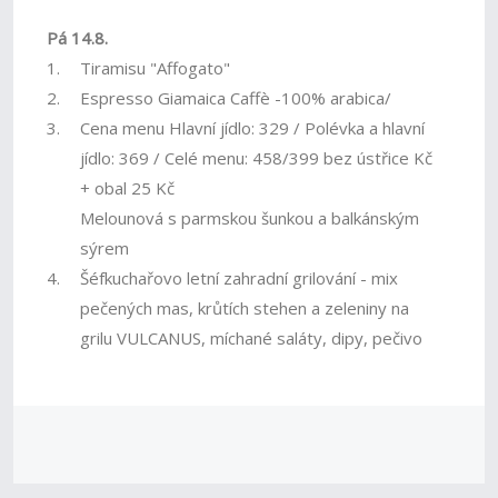
Pá 14.8.
1.
Tiramisu "Affogato"
2.
Espresso Giamaica Caffè -100% arabica/
3.
Cena menu Hlavní jídlo: 329 / Polévka a hlavní
jídlo: 369 / Celé menu: 458/399 bez ústřice Kč
+ obal 25 Kč
Melounová s parmskou šunkou a balkánským
sýrem
4.
Šéfkuchařovo letní zahradní grilování - mix
pečených mas, krůtích stehen a zeleniny na
grilu VULCANUS, míchané saláty, dipy, pečivo