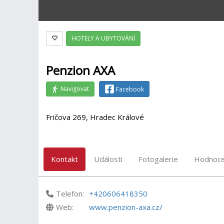
HOTELY A UBYTOVÁNÍ
Penzion AXA
Navigovat
Facebook
Fričova 269, Hradec Králové
Kontakt
Události
Fotogalerie
Hodnoce
Telefon:
+420606418350
Web:
www.penzion-axa.cz/