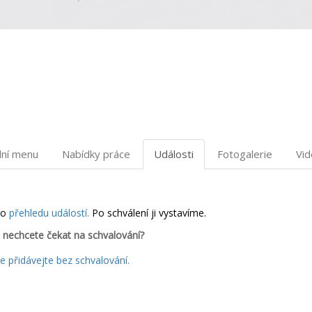
dní menu
Nabídky práce
Události
Fotogalerie
Vi
do
přehledu událostí.
Po schválení ji vystavíme.
 nechcete čekat na schvalování?
 přidávejte bez schvalování.