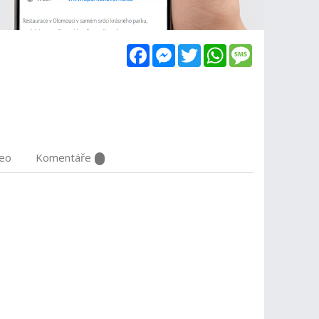
Facebook
Messenger
Twitter
WhatsApp
Message
deo
Komentáře