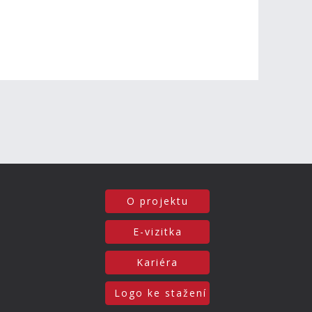
O projektu
E-vizitka
Kariéra
Logo ke stažení