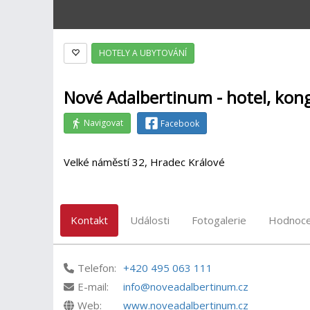
HOTELY A UBYTOVÁNÍ
Nové Adalbertinum - hotel, kon
Navigovat
Facebook
Velké náměstí 32, Hradec Králové
Kontakt
Události
Fotogalerie
Hodnoce
Telefon:
+420 495 063 111
E-mail:
info@noveadalbertinum.cz
Web:
www.noveadalbertinum.cz