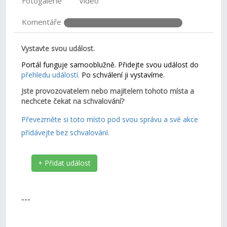
Fotogalerie
Video
Komentáře
Vystavte svou událost.
Portál funguje samooblužně. Přidejte svou událost do
přehledu událostí.
Po schválení ji vystavíme.
Jste provozovatelem nebo majitelem tohoto místa a
nechcete čekat na schvalování?
Převezměte si toto místo pod svou správu a své akce
přidávejte bez schvalování.
+ Přidat událost
---