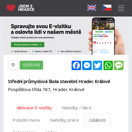
Facebook
Messenger
Twitter
WhatsAp
Mes
VZDĚLÁNÍ
Střední průmyslová škola stavební Hradec Králové
Pospíšilova třída 787, Hradec Králové
Aktivace E-vizitky
Nabídky / Akce
Polední menu
Nabídky práce
Události