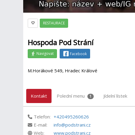
RESTAURACE
Hospoda Pod Strání
Navigovat
Facebook
M.Horákové 549, Hradec Králové
Kontakt
Polední menu
Jídelní lístek
1
Telefon:
+420495260626
E-mail:
info@podstrani.cz
Web:
www.podstrani.cz