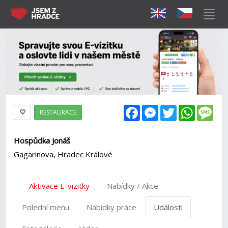
Facebook
Messenger
Twitter
WhatsAp
Mes
RESTAURACE
Hospůdka Jonáš
Gagarinova, Hradec Králové
Aktivace E-vizitky
Nabídky / Akce
Polední menu
Nabídky práce
Události