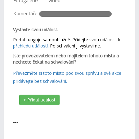
Fotogalerie
Video
Komentáře
Vystavte svou událost.
Portál funguje samooblužně. Přidejte svou událost do
přehledu událostí.
Po schválení ji vystavíme.
Jste provozovatelem nebo majitelem tohoto místa a
nechcete čekat na schvalování?
Převezměte si toto místo pod svou správu a své akce
přidávejte bez schvalování.
+ Přidat událost
---