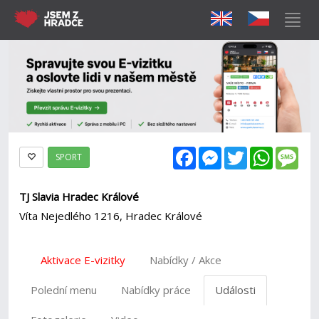
Facebook
Messenger
Twitter
WhatsAp
Mes
SPORT
TJ Slavia Hradec Králové
Víta Nejedlého 1216, Hradec Králové
Aktivace E-vizitky
Nabídky / Akce
Polední menu
Nabídky práce
Události