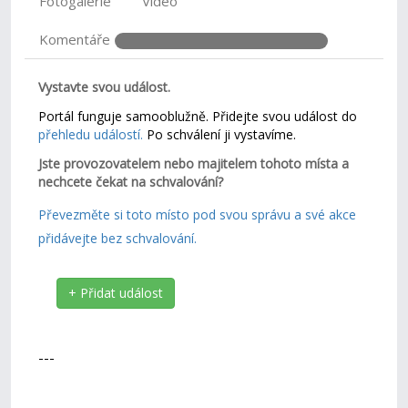
Fotogalerie
Video
Komentáře
Vystavte svou událost.
Portál funguje samooblužně. Přidejte svou událost do
přehledu událostí.
Po schválení ji vystavíme.
Jste provozovatelem nebo majitelem tohoto místa a
nechcete čekat na schvalování?
Převezměte si toto místo pod svou správu a své akce
přidávejte bez schvalování.
+ Přidat událost
---