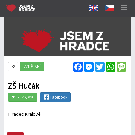
Facebook
Messenger
Twitter
WhatsAp
Mes
VZDĚLÁNÍ
ZŠ Hučák
Navigovat
Facebook
Hradec Králové