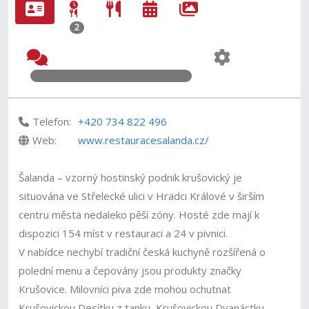
2
Telefon:
+420 734 822 496
Web:
www.restauracesalanda.cz/
Šalanda – vzorný hostinský podnik krušovický je
situována ve Střelecké ulici v Hradci Králové v širším
centru města nedaleko pěší zóny. Hosté zde mají k
dispozici 154 míst v restauraci a 24 v pivnici.
V nabídce nechybí tradiční česká kuchyně rozšířená o
polední menu a čepovány jsou produkty značky
Krušovice. Milovníci piva zde mohou ochutnat
Krušovickou Desítku z tanku, Krušovickou Dvanáctku,