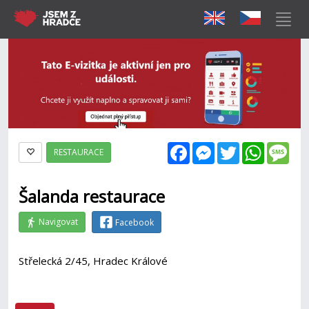
Facebook
Messenger
Twitter
WhatsAp
Mes
RESTAURACE
Šalanda restaurace
Navigovat
Facebook
Střelecká 2/45, Hradec Králové