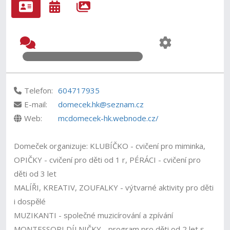
Telefon:
604717935
E-mail:
domecek.hk@seznam.cz
Web:
mcdomecek-hk.webnode.cz/
Domeček organizuje: KLUBÍČKO - cvičení pro miminka,
OPIČKY - cvičení pro děti od 1 r, PÉRÁCI - cvičení pro
děti od 3 let
MALÍŘI, KREATIV, ZOUFALKY - výtvarné aktivity pro děti
i dospělé
MUZIKANTI - společné muzicírování a zpívání
MONTESSORI DÍLNIČKY - program pro děti od 2 let s