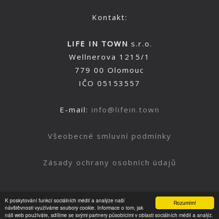
Kontakt:
LIFE IN TOWN
s.r.o.
Wellnerova 1215/1
779 00 Olomouc
IČO 05153557
E-mail:
info@lifein.town
Všeobecné smluvní podmínky
Zásady ochrany osobních údajů
K poskytování funkcí sociálních médií a analýze naší
Rozumím!
Nahoru
návštěvnosti využíváme soubory cookie. Informace o tom, jak
náš web používáte, sdílíme se svými partnery působícími v oblasti sociálních médií a analýz.