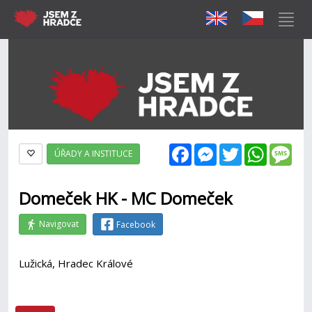
Facebook
Messenger
Twitter
WhatsAp
Mes
ÚŘADY A INSTITUCE
Domeček HK - MC Domeček
Navigovat
Facebook
Lužická, Hradec Králové