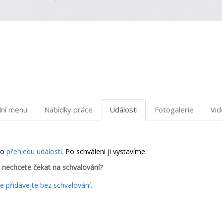
dní menu
Nabídky práce
Události
Fotogalerie
Vi
do
přehledu událostí.
Po schválení ji vystavíme.
 nechcete čekat na schvalování?
 přidávejte bez schvalování.