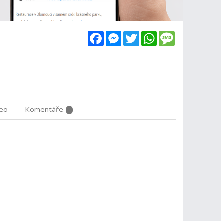
Facebook
Messenger
Twitter
WhatsApp
Message
deo
Komentáře