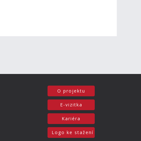
O projektu
E-vizitka
Kariéra
Logo ke stažení