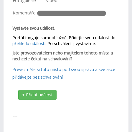
Fotogalerie
Video
Komentáře
Vystavte svou událost.
Portál funguje samooblužně. Přidejte svou událost do
přehledu událostí.
Po schválení ji vystavíme.
Jste provozovatelem nebo majitelem tohoto místa a
nechcete čekat na schvalování?
Převezměte si toto místo pod svou správu a své akce
přidávejte bez schvalování.
+ Přidat událost
---