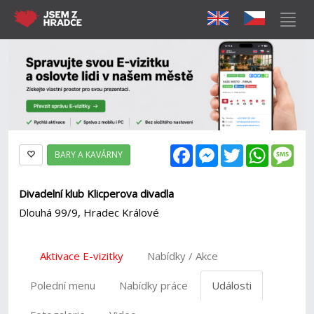
Facebook
Messenger
Twitter
WhatsAp
Mes
BARY A KAVÁRNY
Divadelní klub Klicperova divadla
Dlouhá 99/9, Hradec Králové
Aktivace E-vizitky
Nabídky / Akce
Polední menu
Nabídky práce
Události