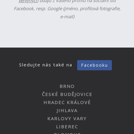
veřejných
údajů z Vašeho profilu na sociální síti
Facebook, resp. Google (jméno, profilová fotografie,
e-mail)
Sledujte nás také na
Facebooku
BRNO
ČESKÉ BUDĚJOVICE
HRADEC KRÁLOVÉ
JIHLAVA
KARLOVY VARY
LIBEREC