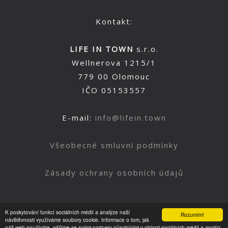
Kontakt:
LIFE IN TOWN
s.r.o.
Wellnerova 1215/1
779 00 Olomouc
IČO 05153557
E-mail:
info@lifein.town
Všeobecné smluvní podmínky
Zásady ochrany osobních údajů
K poskytování funkcí sociálních médií a analýze naší
Rozumím!
Nahoru
návštěvnosti využíváme soubory cookie. Informace o tom, jak
náš web používáte, sdílíme se svými partnery působícími v oblasti sociálních médií a analýz.