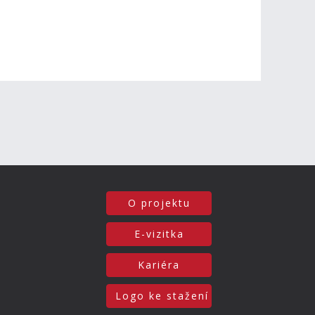
O projektu
E-vizitka
Kariéra
Logo ke stažení