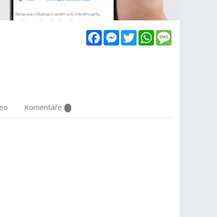
Facebook
Messenger
Twitter
WhatsApp
Message
deo
Komentáře