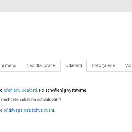
dní menu
Nabídky práce
Události
Fotogalerie
Vi
do
přehledu událostí.
Po schválení ji vystavíme.
 nechcete čekat na schvalování?
 přidávejte bez schvalování.